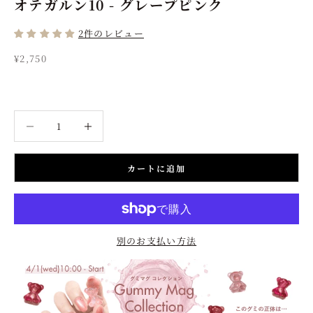
オテガルン10 - グレープピンク
2件のレビュー
セール価格
¥2,750
数量を減らす
数量を増やす
カートに追加
別のお支払い方法