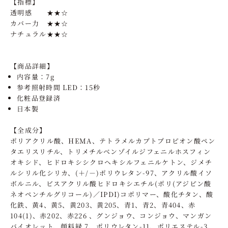
【指標】
透明
感
★★
☆
カバー力 ★★☆
ナチュラル★★☆
【商品詳細】
内容量：7g
参考照射時間
LED：15秒
化粧品登録済
日本製
【全成分】
ポリアクリル酸、HEMA、テトラメルカプトプロピオン酸ペン
タエリスリチル、トリメチルベンゾイルジフェニルホスフィン
オキシド、ヒドロキシシクロヘキシルフェニルケトン、ジメチ
ルシリル化シリカ、(＋/－)ポリウレタン-97、アクリル酸イソ
ボルニル、ビスアクリル酸ヒドロキシエチル(ポリ(アジピン酸
ネオペンチルグリコール)／IPDI)コポリマー、酸化チタン、酸
化鉄、黄4、黄5、黄203、黄205、青1、青2、青404、赤
104(1)、赤202、赤226 、グンジョウ、コンジョウ、マンガン
バイオレット、顔料緑 7、ポリウレタン-11、ポリエステル-3、