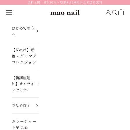
コンテンツへスキップ
送料全国一律550円・総額8,800円以上で送料無料
メニュー
ログイン
検索
カート
mao nail
はじめての方
へ
【New!】新
色 - グミマグ
コレクション
【新講座追
加】オンライ
ンセミナー
商品を探す
カラーチャー
ト早見表