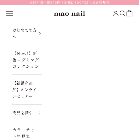
コンテンツへスキップ
送料全国一律550円・総額8,800円以上で送料無料
メニュー
ログイン
検索
カート
mao nail
はじめての方
へ
【New!】新
色 - グミマグ
コレクション
【新講座追
加】オンライ
ンセミナー
商品を探す
カラーチャー
ト早見表