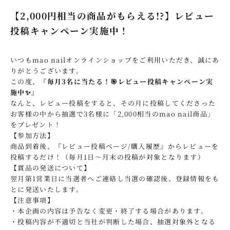
【2,000円相当の商品がもらえる!?】レビュー
投稿キャンペーン実施中！
いつもmao nailオンラインショップをご利用いただき、誠にあ
りがとうございます。
この度、
『毎月3名に当たる！🎯レビュー投稿キャンペーン実
施中✨』
なんと、レビュー投稿をすると、その月に投稿してくださった
お客様の中から抽選で3名様に「
2,000
相当の
mao nail
商品」
をプレゼント！
【参加方法】
商品到着後、『レビュー投稿ページ/購入履歴』からレビューを
投稿するだけ！（毎月1日〜月末の投稿が対象となります）
【賞品の発送について】
翌月第1営業日に当選者へご連絡し当選の確認後、登録情報をも
とに発送いたします。
【注意事項】
・本企画の内容は予告なく変更・終了する場合があります。
・投稿内容が不適切と当社が判断した場合、抽選対象外となる