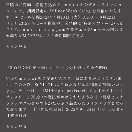
日頃のご愛顧に感謝を込めて、mao nail公式オンラインショ
ップにて、期間限定の「Silver Week Sale」を開催いたしま
す。 ■ セール期間2024年9月10日（火）10:00 ～ 9月22日
（日）23:59 ※セール期間中、突発的に“特別オファー”が入る
ことも。mao nail Instagramを要チェック! ■ セール内容 対
象商品がMAX25%オフ！※期間限定商品...
もっと見る
『SoYU GEL 第三弾』9月24日(水)10時より販売開始
いつもmao nailをご愛顧いただき、誠にありがとうございま
す。このたび、SoYU GELより新たなジェル10種が登場いたし
ます。テーマは… 『Midnight patisserie ミッドナイト・パ
ティスリー』真夜中の魔法がかけられたような甘い誘惑とフラ
ッシュマグのきらめきがたっぷり詰まったラインナップとなっ
ております。 【予約販売日時】2025年9月24日（水）10:00～
【発売日時...
もっと見る