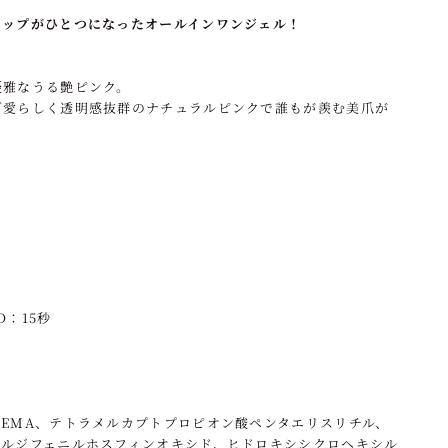
！
トップがひとつになったオールインワンジェル！
優雅なうる艶ピンク。
可愛らしく透明感抜群のナチュラルピンクで誰もが羨む美爪が
D：15秒
EMA、テトラメルカプトプロピオン酸ペンタエリスリチル、
イルジフェニルホスフィンオキシド、ヒドロキシシクロヘキシル