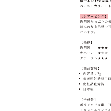
指一本15秒で完成
ベース・カラー・
【シアーピンク】
透明感たっぷりの
ほんのり血色感で
叶います。
【指標】
透明感 ★★★
カバー力 ★☆☆
ナチュラル★★★
【商品詳細】
内容量：7g
参考照射時間 LE
化粧品登録済
日本製
【全成分】
ポリアクリル酸、H
トリメチルベンゾ