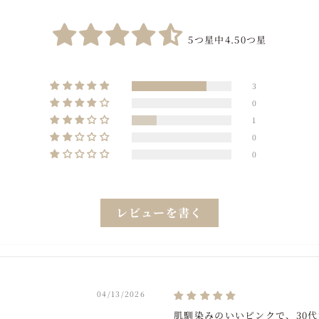
5つ星中4.50つ星
3
0
1
0
0
レビューを書く
04/13/2026
肌馴染みのいいピンクで、30