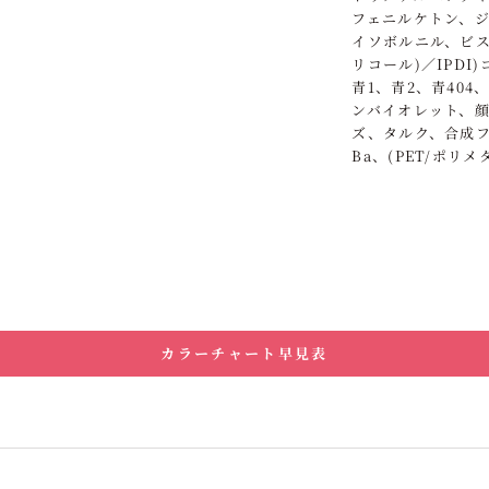
フェニルケトン、ジ
イソボルニル、ビス
リコール)／IPDI
青1、青2、青404
ンバイオレット、顔
ズ、タルク、合成フ
Ba、(PET/ポリ
カラーチャート早見表