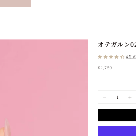
オテガルン02
4件
セール価格
¥2,750
数量を減らす
数量を