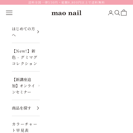
コンテンツへスキップ
送料全国一律550円・総額8,800円以上で送料無料
メニュー
ログイン
検索
カート
mao nail
はじめての方
へ
【New!】新
色 - グミマグ
コレクション
【新講座追
加】オンライ
ンセミナー
商品を探す
カラーチャー
ト早見表