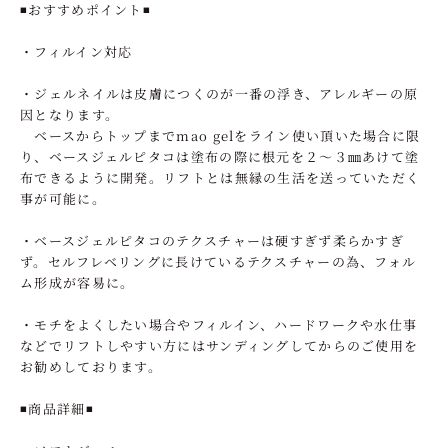
◾️おすすめポイント◾️
・フィルイン対応
・ジェルネイルは皮膚につくのが一番の浮き、アレルギーの原
因となります。
ベースからトップまでmao gelをライン使い頂いた場合に限
り、ベースジェルピタコは塗布の際に根元を２〜３㎜あけて塗
布できるように開発。リフトとは無縁の生活を送っていただく
事が可能に。
・ベースジェルピタコのテクスチャーは硬すぎず柔らかすぎ
ず。セルフレベリングに長けているテクスチャーの為、フォル
ム形成が容易に。
・モチをよくしたい場合やフィルイン、ハードワークや水仕事
などでリフトしやすい方にはサンディングしてからのご使用を
お勧めしております。
◾️商品詳細◾️