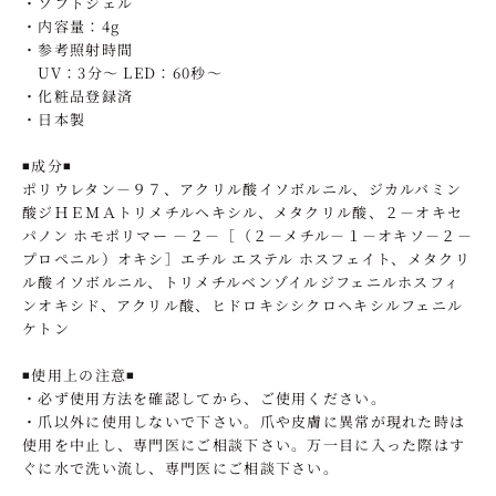
・ソフトジェル
・内容量：4g
・参考照射時間
UV：3分～ LED：60秒～
・化粧品登録済
・日本製
◾️成分◾️
ポリウレタン－９７、アクリル酸イソボルニル、ジカルバミン
酸ジＨＥＭＡトリメチルヘキシル、メタクリル酸、２－オキセ
パノン ホモポリマー －２－［（２－メチル－１－オキソ－２－
プロペニル）オキシ］エチル エステル ホスフェイト、メタクリ
ル酸イソボルニル、トリメチルベンゾイルジフェニルホスフィ
ンオキシド、アクリル酸、ヒドロキシシクロヘキシルフェニル
ケトン
◾️使用上の注意◾️
・必ず使用方法を確認してから、ご使用ください。
・爪以外に使用しないで下さい。爪や皮膚に異常が現れた時は
使用を中止し、専門医にご相談下さい。万一目に入った際はす
ぐに水で洗い流し、専門医にご相談下さい。