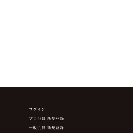
セミナー『 厚ぼったさ卒業！シ
ルをスッキリ魅せる極意とは？
』
セール価格
¥4,400
レビューなし
(0.0)
ログイン
プロ会員 新規登録
一般会員 新規登録