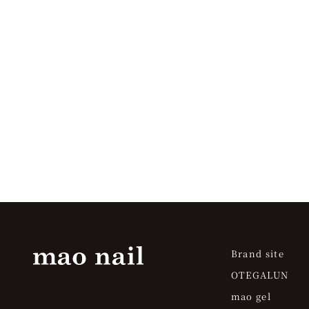
オンラインセミナー『絶対に浮かせないた
オンライン
めのマシンワークメソッド』
ョートネイ
セール価格
¥3,300
レビューなし
(0.0)
Brand site
OTEGALUN
mao gel