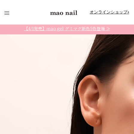
コ
ン
オンラインショップ»
テ
ン
【4/1発売】mao gel グミマグ新色5色登場 ≫
ツ
へ
ス
キ
ッ
プ