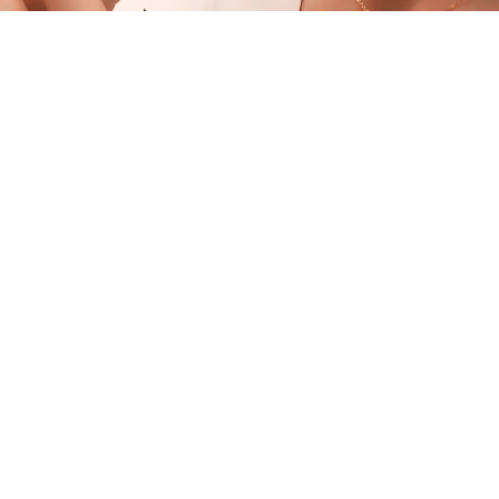
『全国を巡るマオ旅』に続く第二弾
マオジェル誕生石
大好評だった４色の再販売が決定！
”あなたが産まれた日から今日まで
数えきれない程の出来事があったでしょう。”
キラキラと宝石のように喜んだ日、
思い通りにいかず自分勝手に怒った日、
海のように深く暗く哀しんだ日、
今でも思い出すほど幸せで楽しかった日。